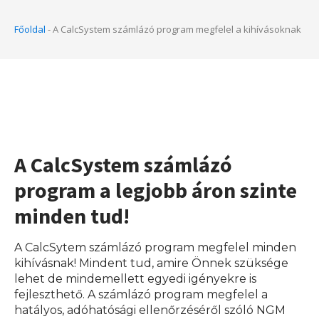
Főoldal
-
A CalcSystem számlázó program megfelel a kihívásoknak
A CalcSystem számlázó
program a legjobb áron szinte
minden tud!
A CalcSytem számlázó program megfelel minden
kihívásnak! Mindent tud, amire Önnek szüksége
lehet de mindemellett egyedi igényekre is
fejleszthető. A számlázó program megfelel a
hatályos, adóhatósági ellenőrzéséről szóló NGM