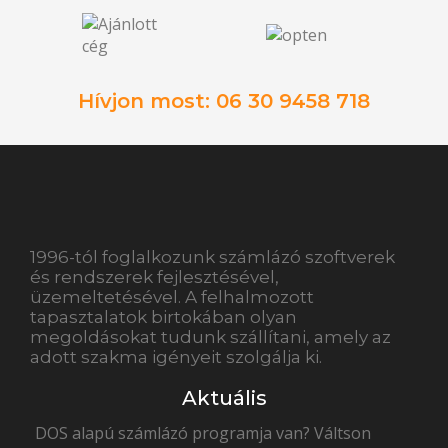
Hívjon most: 06 30 9458 718
1996-tól foglalkozunk számlázó szoftverek
és rendszerek fejlesztésével,
üzemeltetésével. A felhalmozott
tapasztalatok birtokában olyan
megoldásokat tudunk szállítani, amely az
adott szakma igényeit szolgálja ki.
Aktuális
DOS alapú számlázó programja van? Váltson