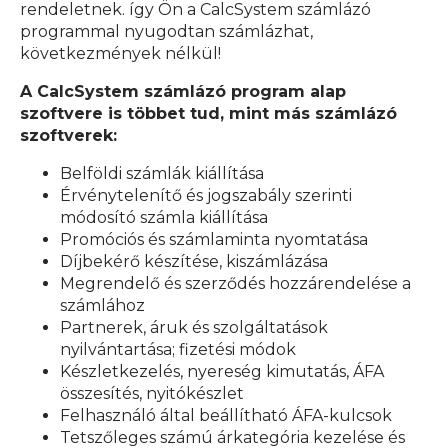
rendeletnek. így Ön a CalcSystem számlázó
programmal nyugodtan számlázhat,
következmények nélkül!
A CalcSystem számlázó program alap
szoftvere is többet tud, mint más számlázó
szoftverek:
Belföldi számlák kiállítása
Érvénytelenítő és jogszabály szerinti
módosító számla kiállítása
Promóciós és számlaminta nyomtatása
Díjbekérő készítése, kiszámlázása
Megrendelő és szerződés hozzárendelése a
számlához
Partnerek, áruk és szolgáltatások
nyilvántartása; fizetési módok
Készletkezelés, nyereség kimutatás, ÁFA
összesítés, nyitókészlet
Felhasználó által beállítható ÁFA-kulcsok
Tetszőleges számú árkategória kezelése és