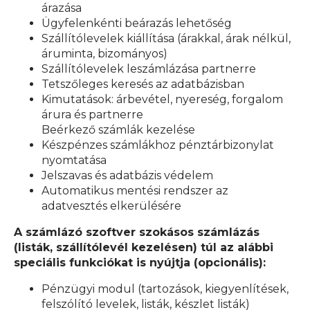
árazása
Ügyfelenkénti beárazás lehetőség
Szállítólevelek kiállítása (árakkal, árak nélkül,
áruminta, bizományos)
Szállítólevelek leszámlázása partnerre
Tetszőleges keresés az adatbázisban
Kimutatások: árbevétel, nyereség, forgalom
árura és partnerre
Beérkező számlák kezelése
Készpénzes számlákhoz pénztárbizonylat
nyomtatása
Jelszavas és adatbázis védelem
Automatikus mentési rendszer az
adatvesztés elkerülésére
A számlázó szoftver szokásos számlázás
(listák, szállítólevél kezelésen) túl az alábbi
speciális funkciókat is nyújtja (opcionális):
Pénzügyi modul (tartozások, kiegyenlítések,
felszólító levelek, listák, készlet listák)