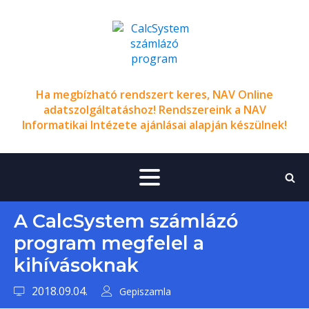
Ha megbízható rendszert keres, NAV Online
adatszolgáltatáshoz! Rendszereink a NAV
Informatikai Intézete ajánlásai alapján készülnek!
A CalcSystem számlázó
program megfelel a
kihívásoknak
2018.09.04.
Gepiszamla