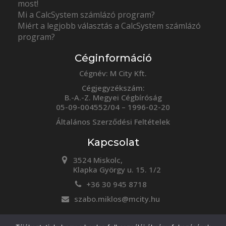
most!
Mi a CalcSystem számlázó program?
Miért a legjobb választás a CalcSystem számlázó
program?
Céginformáció
Cégnév: M City Kft.
Cégjegyzékszám:
B.-A.-Z. Megyei Cégbíróság
05-09-004552/04 – 1996-02-20
Általános Szerződési Feltételek
Kapcsolat
3524 Miskolc,
Klapka György u. 15. 1/2
+36 30 945 8718
szabo.miklos@mcity.hu