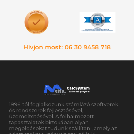
Hívjon most: 06 30 9458 718
1996-tól foglalkozunk számlázó szoftverek
és rendszerek fejlesztésével,
üzemeltetésével. A felhalmozott
tapasztalatok birtokában olyan
megoldásokat tudunk szállítani, amely az