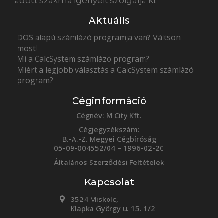
adott szakma igényeit szolgálja ki.
Aktuális
DOS alapú számlázó programja van? Váltson
most!
Mi a CalcSystem számlázó program?
Miért a legjobb választás a CalcSystem számlázó
program?
Céginformáció
Cégnév: M City Kft.
Cégjegyzékszám:
B.-A.-Z. Megyei Cégbíróság
05-09-004552/04 – 1996-02-20
Általános Szerződési Feltételek
Kapcsolat
3524 Miskolc,
Klapka György u. 15. 1/2